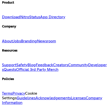
Product
Download
Nitro
Status
App Directory
Company
About
Jobs
Branding
Newsroom
Resources
Support
Safety
Blog
Feedback
Creators
Community
Developer
s
Quests
Official 3rd Party Merch
Policies
Terms
Privacy
Cookie
Settings
Guidelines
Acknowledgements
Licenses
Company
Information