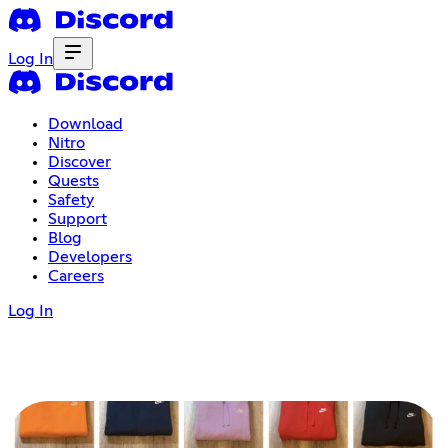
Log In
Download
Nitro
Discover
Quests
Safety
Support
Blog
Developers
Careers
Log In