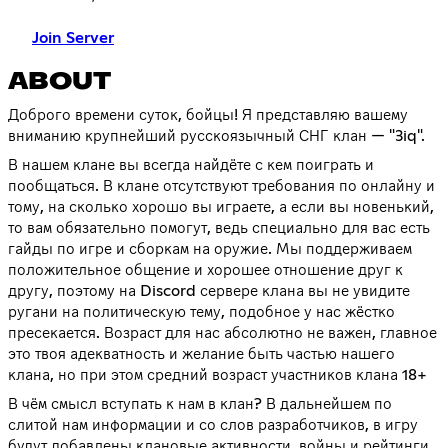
Join Server
ABOUT
Доброго времени суток, бойцы! Я представляю вашему
вниманию крупнейший русскоязычный СНГ клан — "3iq".
В нашем клане вы всегда найдёте с кем поиграть и
пообщаться. В клане отсутствуют требования по онлайну и
тому, на сколько хорошо вы играете, а если вы новенький,
то вам обязательно помогут, ведь специально для вас есть
гайды по игре и сборкам на оружие. Мы поддерживаем
положительное общение и хорошее отношение друг к
другу, поэтому на Discord сервере клана вы не увидите
ругани на политическую тему, подобное у нас жёстко
пресекается. Возраст для нас абсолютно не важен, главное
это твоя адекватность и желание быть частью нашего
клана, но при этом средний возраст участников клана 18+
В чём смысл вступать к нам в клан? В дальнейшем по
слитой нам информации и со слов разработчиков, в игру
будут добавлены клановые активности, войны и рейтинги.