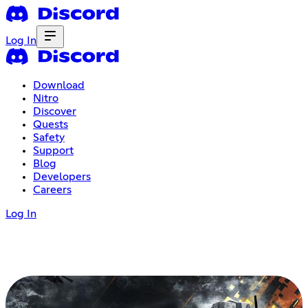
Log In
Download
Nitro
Discover
Quests
Safety
Support
Blog
Developers
Careers
Log In