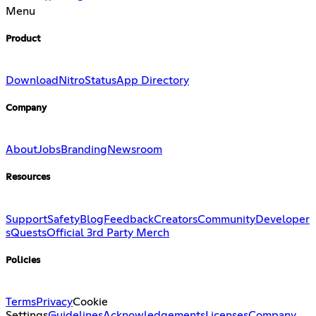
Menu
Product
Download
Nitro
Status
App Directory
Company
About
Jobs
Branding
Newsroom
Resources
Support
Safety
Blog
Feedback
Creators
Community
Developer
s
Quests
Official 3rd Party Merch
Policies
Terms
Privacy
Cookie
Settings
Guidelines
Acknowledgements
Licenses
Company