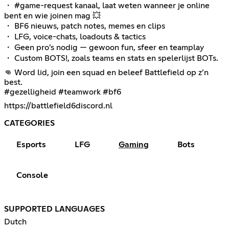
・ #game-request kanaal, laat weten wanneer je online
bent en wie joinen mag 💥
・ BF6 nieuws, patch notes, memes en clips
・ LFG, voice-chats, loadouts & tactics
・ Geen pro’s nodig — gewoon fun, sfeer en teamplay
・ Custom BOTS!, zoals teams en stats en spelerlijst BOTs.
👊 Word lid, join een squad en beleef Battlefield op z’n
best.
#gezelligheid #teamwork #bf6
https://battlefield6discord.nl
CATEGORIES
Esports
LFG
Gaming
Bots
Console
SUPPORTED LANGUAGES
Dutch