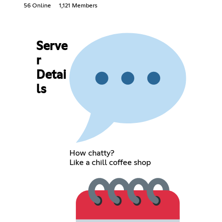
56 Online
1,121 Members
Serve
r
Detai
ls
How chatty?
Like a chill coffee shop