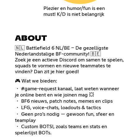
Plezier en humor/fun is een
must! K/D is niet belangrijk
ABOUT
🇳🇱 Battlefield 6 NL/BE – De gezelligste
Nederlandstalige BF-community! 🇧🇪
Zoek je een actieve Discord om samen te spelen,
squads te vormen en nieuwe teammates te
vinden? Dan zit je hier goed!
🎮 Wat we bieden:
・ #game-request kanaal, laat weten wanneer
je online bent en wie joinen mag 💥
・ BF6 nieuws, patch notes, memes en clips
・ LFG, voice-chats, loadouts & tactics
・ Geen pro’s nodig — gewoon fun, sfeer en
teamplay
・ Custom BOTS!, zoals teams en stats en
spelerlijst BOTs.