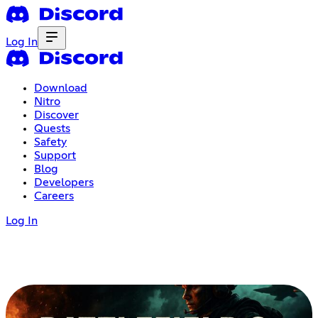
Log In
Download
Nitro
Discover
Quests
Safety
Support
Blog
Developers
Careers
Log In