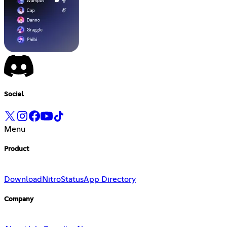
Social
Menu
Product
Download
Nitro
Status
App Directory
Company