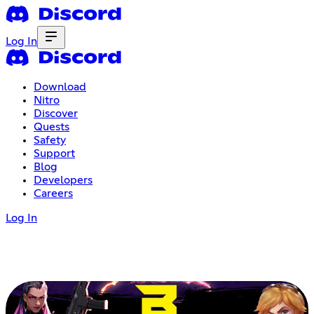
Log In
Download
Nitro
Discover
Quests
Safety
Support
Blog
Developers
Careers
Log In