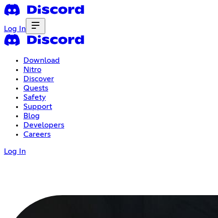
Log In
Download
Nitro
Discover
Quests
Safety
Support
Blog
Developers
Careers
Log In