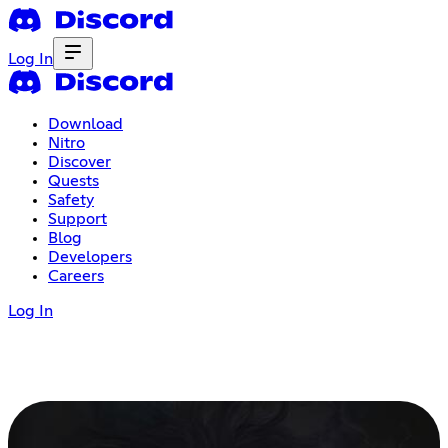
Log In
Download
Nitro
Discover
Quests
Safety
Support
Blog
Developers
Careers
Log In