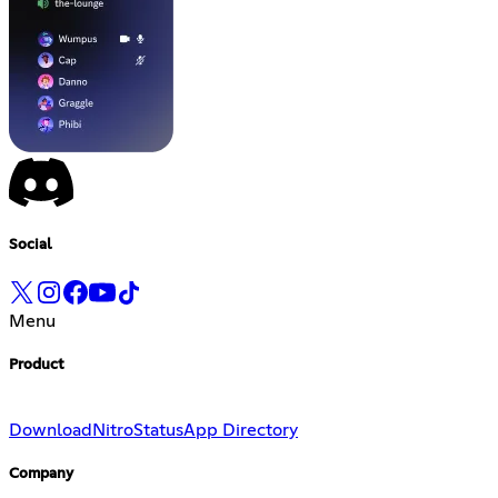
Social
Menu
Product
Download
Nitro
Status
App Directory
Company