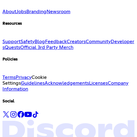
About
Jobs
Branding
Newsroom
Resources
Support
Safety
Blog
Feedback
Creators
Community
Developer
s
Quests
Official 3rd Party Merch
Policies
Terms
Privacy
Cookie
Settings
Guidelines
Acknowledgements
Licenses
Company
Information
Social