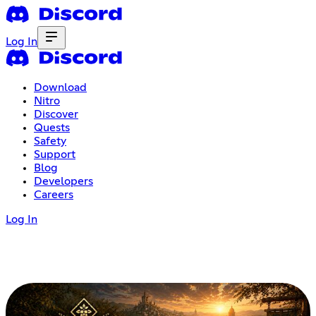
Log In
Download
Nitro
Discover
Quests
Safety
Support
Blog
Developers
Careers
Log In