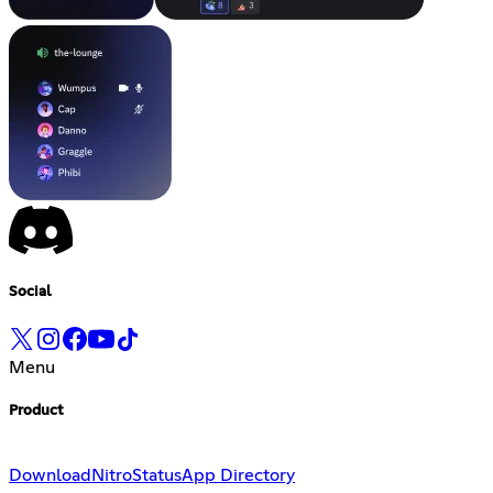
Social
Menu
Product
Download
Nitro
Status
App Directory