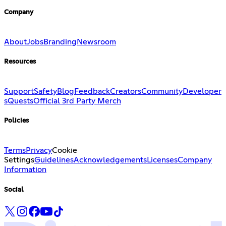
Company
About
Jobs
Branding
Newsroom
Resources
Support
Safety
Blog
Feedback
Creators
Community
Developer
s
Quests
Official 3rd Party Merch
Policies
Terms
Privacy
Cookie
Settings
Guidelines
Acknowledgements
Licenses
Company
Information
Social