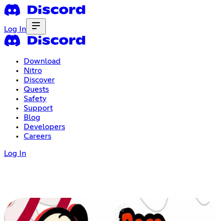
Log In
Download
Nitro
Discover
Quests
Safety
Support
Blog
Developers
Careers
Log In