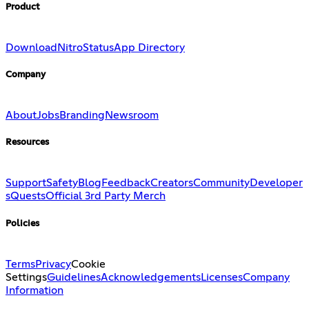
Product
Download
Nitro
Status
App Directory
Company
About
Jobs
Branding
Newsroom
Resources
Support
Safety
Blog
Feedback
Creators
Community
Developer
s
Quests
Official 3rd Party Merch
Policies
Terms
Privacy
Cookie
Settings
Guidelines
Acknowledgements
Licenses
Company
Information