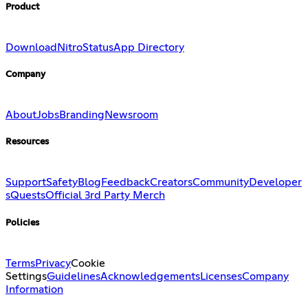
Product
Download
Nitro
Status
App Directory
Company
About
Jobs
Branding
Newsroom
Resources
Support
Safety
Blog
Feedback
Creators
Community
Developer
s
Quests
Official 3rd Party Merch
Policies
Terms
Privacy
Cookie
Settings
Guidelines
Acknowledgements
Licenses
Company
Information