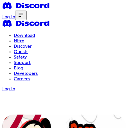
Log In
Download
Nitro
Discover
Quests
Safety
Support
Blog
Developers
Careers
Log In