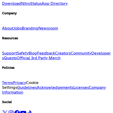
Download
Nitro
Status
App Directory
Company
About
Jobs
Branding
Newsroom
Resources
Support
Safety
Blog
Feedback
Creators
Community
Developer
s
Quests
Official 3rd Party Merch
Policies
Terms
Privacy
Cookie
Settings
Guidelines
Acknowledgements
Licenses
Company
Information
Social