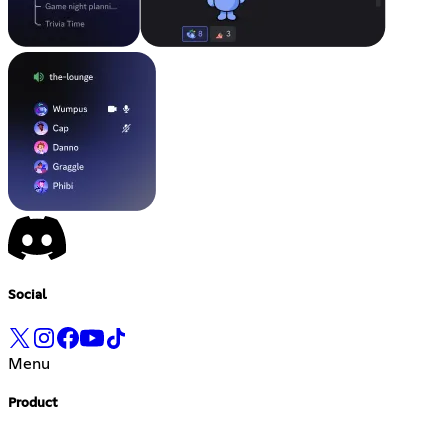
Social
Menu
Product