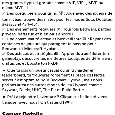
des grades Hypixel gratuits comme VIP, VIP+, MVP ou
même MVP+ !
✅ Des coéquipiers pour grind 🏆 : Joue avec des joueurs de
ton niveau, trouve des mates pour les modes Solo, Doubles,
3v3v3v3 et 4v4v4v4.
✅ Des événements réguliers 🎉 : Tournois Bedwars, parties
privées, défis fun et bien plus encore !
✅ Une communauté active et bienveillante 💬 : Rejoins des
centaines de joueurs qui partagent ta passion pour
Bedwars et Minecraft Hypixel.
✅ Des astuces et stratégies 📖 : Apprends à améliorer ton
gameplay, découvre les meilleures tactiques de défense et
d’attaque, et booste ton FKDR !
🔹 Que tu sois un joueur casual ou un tryharder en
leaderboard, tu trouveras forcément ta place ici ! Notre
serveur est optimisé pour Bedwars Hypixel, mais nous
parlons aussi des autres modes de jeu Hypixel comme
Skywars, Duels, UHC, The Pit et Build Battle.
🔥 Prêt à rejoindre l’aventure ? Clique sur le lien et viens
t’amuser avec nous ! On t’attend ! 🎮💙
Server Details