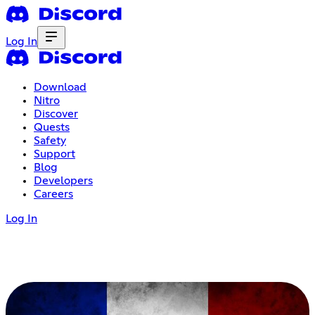
Log In
Download
Nitro
Discover
Quests
Safety
Support
Blog
Developers
Careers
Log In