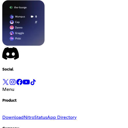
Social
Menu
Product
Download
Nitro
Status
App Directory