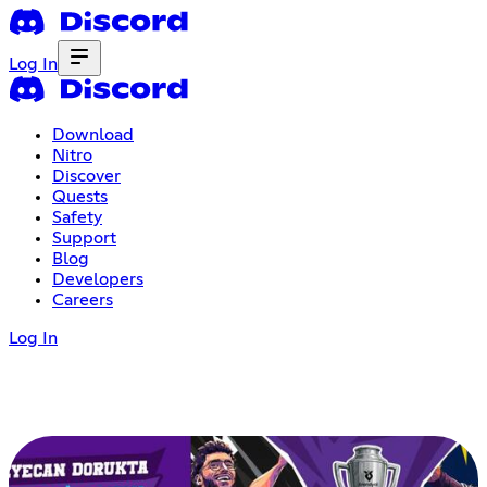
Log In
Download
Nitro
Discover
Quests
Safety
Support
Blog
Developers
Careers
Log In