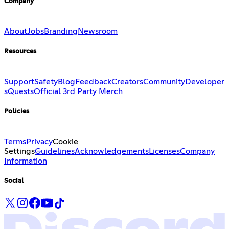
Company
About
Jobs
Branding
Newsroom
Resources
Support
Safety
Blog
Feedback
Creators
Community
Developer
s
Quests
Official 3rd Party Merch
Policies
Terms
Privacy
Cookie
Settings
Guidelines
Acknowledgements
Licenses
Company
Information
Social