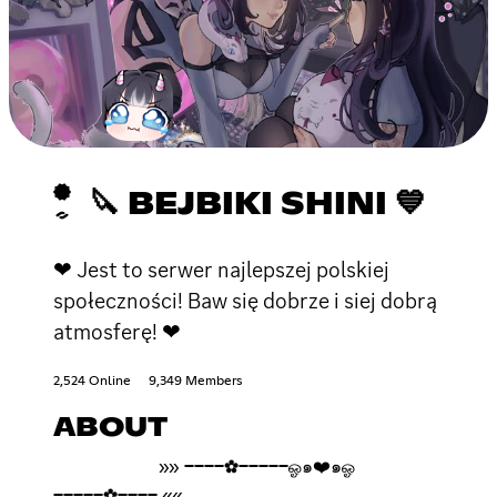
🔪 BEJBIKI SHINI 💙
❤ Jest to serwer najlepszej polskiej
społeczności! Baw się dobrze i siej dobrą
atmosferę! ❤
2,524 Online
9,349 Members
ABOUT
⁣ ⁣ ⁣ ⁣ ⁣ ⁣ ⁣ ⁣ ⁣ ⁣ ⁣ ⁣ ⁣ ⁣ ⁣ ⁣⁣ ⁣ ⁣»» ────✿─────ஓ๑❤️๑ஓ
─────✿──── ««