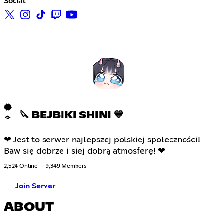
Social
🔪 BEJBIKI SHINI 💙
❤ Jest to serwer najlepszej polskiej społeczności!
Baw się dobrze i siej dobrą atmosferę! ❤
2,524 Online
9,349 Members
Join Server
ABOUT