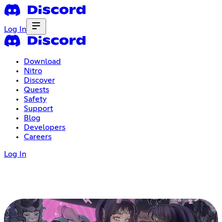
Log In
Download
Nitro
Discover
Quests
Safety
Support
Blog
Developers
Careers
Log In