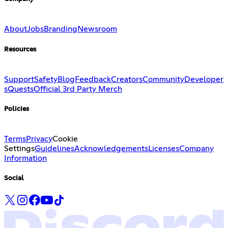
About
Jobs
Branding
Newsroom
Resources
Support
Safety
Blog
Feedback
Creators
Community
Developer
s
Quests
Official 3rd Party Merch
Policies
Terms
Privacy
Cookie
Settings
Guidelines
Acknowledgements
Licenses
Company
Information
Social