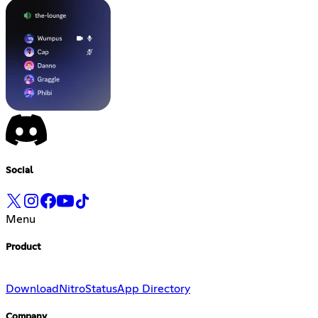
Social
Menu
Product
Download
Nitro
Status
App Directory
Company