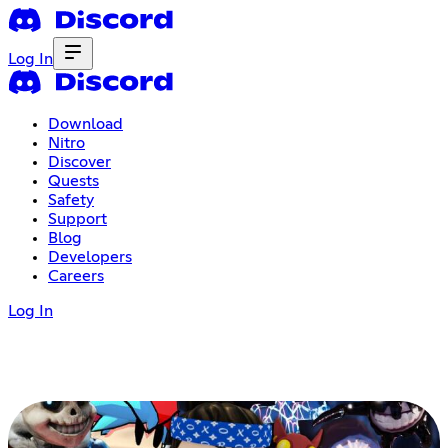
Log In
Download
Nitro
Discover
Quests
Safety
Support
Blog
Developers
Careers
Log In