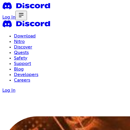
Log In
Download
Nitro
Discover
Quests
Safety
Support
Blog
Developers
Careers
Log In