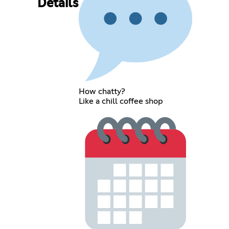
Details
How chatty?
Like a chill coffee shop