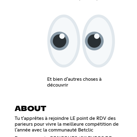
Et bien d'autres choses à
découvrir
ABOUT
Tu t'apprêtes à rejoindre LE point de RDV des
parieurs pour vivre la meilleure compétition de
l'année avec la communauté Betclic