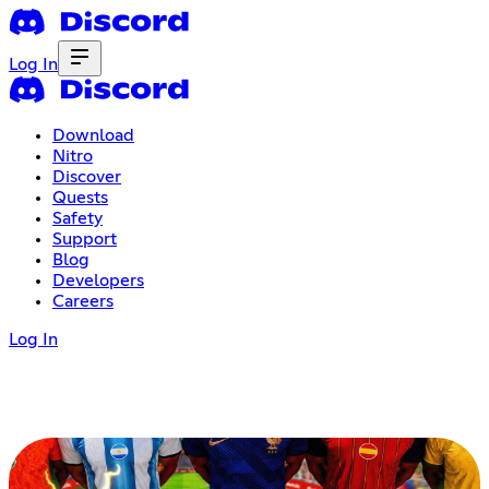
Log In
Download
Nitro
Discover
Quests
Safety
Support
Blog
Developers
Careers
Log In