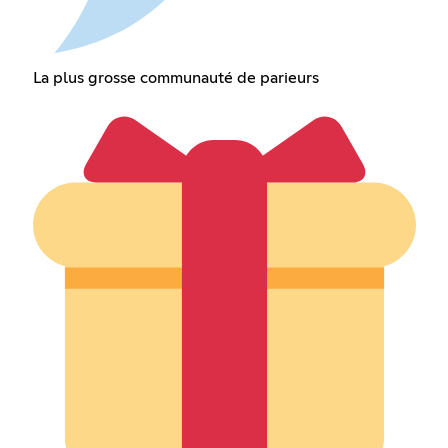
La plus grosse communauté de parieurs