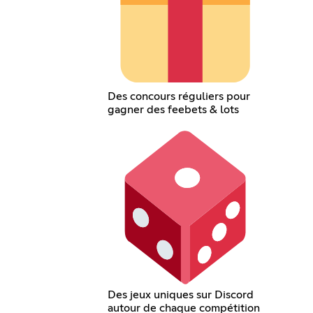
Des concours réguliers pour
gagner des feebets & lots
Des jeux uniques sur Discord
autour de chaque compétition