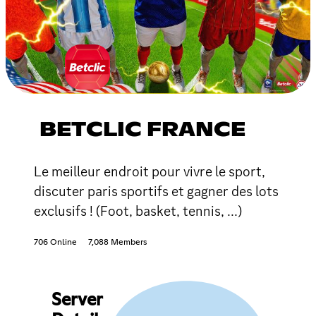
BETCLIC FRANCE
Le meilleur endroit pour vivre le sport,
discuter paris sportifs et gagner des lots
exclusifs ! (Foot, basket, tennis, ...)
706 Online
7,088 Members
Server