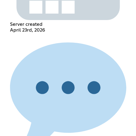
Server created
April 23rd, 2026