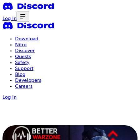
Log In
Download
Nitro
Discover
Quests
Safety
Support
Blog
Developers
Careers
Log In