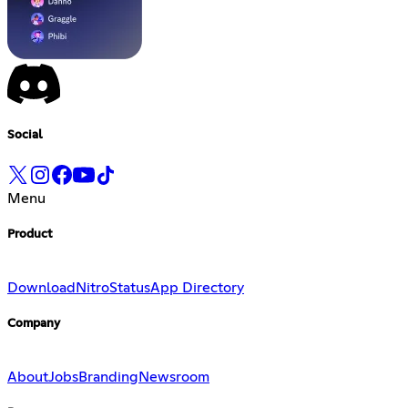
Social
Menu
Product
Download
Nitro
Status
App Directory
Company
About
Jobs
Branding
Newsroom