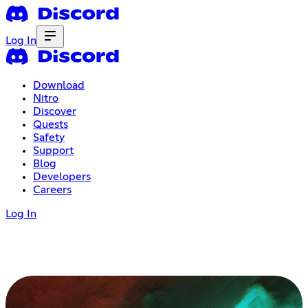
Log In
Download
Nitro
Discover
Quests
Safety
Support
Blog
Developers
Careers
Log In