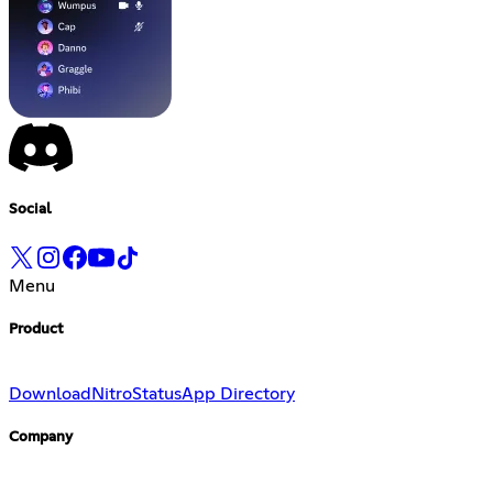
Social
Menu
Product
Download
Nitro
Status
App Directory
Company