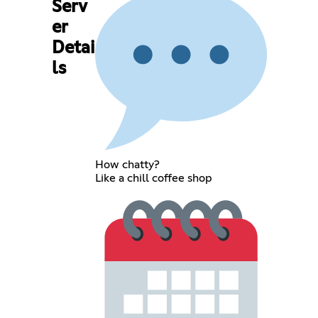
Serv
er
Detai
ls
How chatty?
Like a chill coffee shop