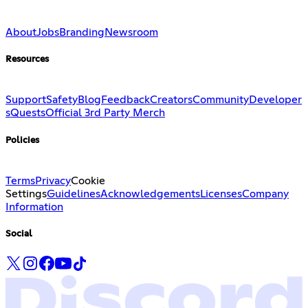
About
Jobs
Branding
Newsroom
Resources
Support
Safety
Blog
Feedback
Creators
Community
Developer
s
Quests
Official 3rd Party Merch
Policies
Terms
Privacy
Cookie
Settings
Guidelines
Acknowledgements
Licenses
Company
Information
Social