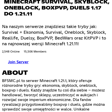
MINECRAFT SURVIVAL, SKYBLOCK,
ONEBLOCK, BOXPVP, DUELS 1.17
DO 1.21.11
Na naszym serwerze znajdziesz takie tryby jak:
Survival + Ekonomia, Survival, Oneblock, Skyblock,
Reallife, Duelsy, BoxPVP, BedWars oraz KitPVP i to
na najnowszej wersji Minecraft 1.21.11!
2,548 Online
15,506 Members
Join Server
ABOUT
BFSMC.pl to serwer Minecraft 1.21.1, który oferuje
różnorodne tryby gry: ekonomia, skyblock, oneblock,
boxpvp i duels. Każdy znajdzie tu coś dla siebie – możesz
handlować, tworzyć sklepy, uczestniczyć w aukcjach i
rozwijać swoje imperium ekonomiczne. Dla fanów
rywalizacji przygotowaliśmy boxpvp i duels, gdzie można
sprawdzić swoje umiejętności w walce. Unikalne