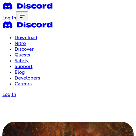
Log In
Download
Nitro
Discover
Quests
Safety
Support
Blog
Developers
Careers
Log In