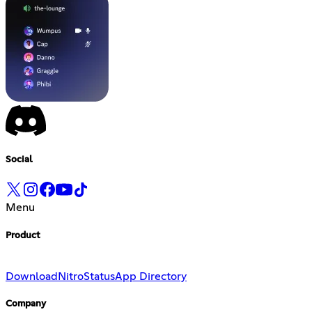
Social
Menu
Product
Download
Nitro
Status
App Directory
Company