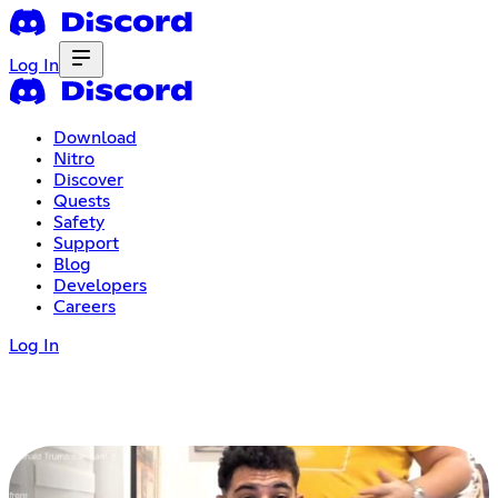
Log In
Download
Nitro
Discover
Quests
Safety
Support
Blog
Developers
Careers
Log In