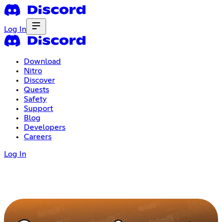
Log In
Download
Nitro
Discover
Quests
Safety
Support
Blog
Developers
Careers
Log In