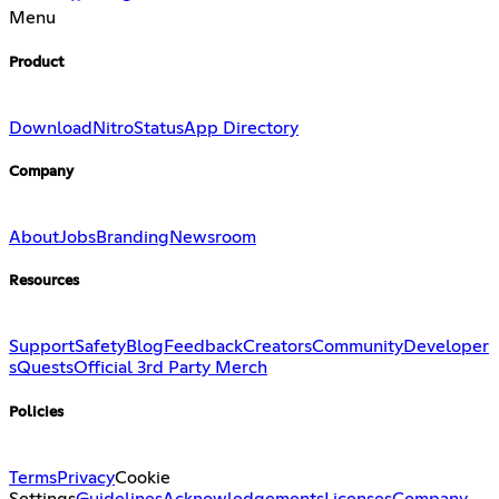
Menu
Product
Download
Nitro
Status
App Directory
Company
About
Jobs
Branding
Newsroom
Resources
Support
Safety
Blog
Feedback
Creators
Community
Developer
s
Quests
Official 3rd Party Merch
Policies
Terms
Privacy
Cookie
Settings
Guidelines
Acknowledgements
Licenses
Company