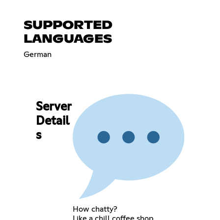
SUPPORTED
LANGUAGES
German
Server
Detail
s
How chatty?
Like a chill coffee shop