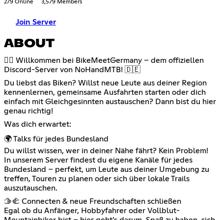
279 Online
3,579 Members
Join Server
ABOUT
🚵‍♂️ Willkommen bei BikeMeetGermany – dem offiziellen
Discord-Server von NoHandMTB! 🇩🇪
Du liebst das Biken? Willst neue Leute aus deiner Region
kennenlernen, gemeinsame Ausfahrten starten oder dich
einfach mit Gleichgesinnten austauschen? Dann bist du hier
genau richtig!
Was dich erwartet:
🌍 Talks für jedes Bundesland
Du willst wissen, wer in deiner Nähe fährt? Kein Problem!
In unserem Server findest du eigene Kanäle für jedes
Bundesland – perfekt, um Leute aus deiner Umgebung zu
treffen, Touren zu planen oder sich über lokale Trails
auszutauschen.
🫱‍🫲 Connecten & neue Freundschaften schließen
Egal ob du Anfänger, Hobbyfahrer oder Vollblut-
Mountainbiker bist – hier geht’s darum, Spaß zu haben, sich