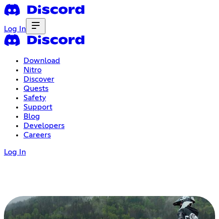
Log In
Download
Nitro
Discover
Quests
Safety
Support
Blog
Developers
Careers
Log In