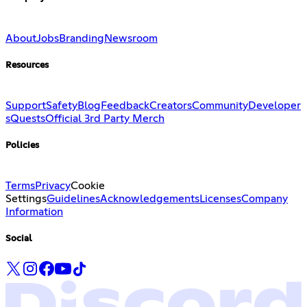
About
Jobs
Branding
Newsroom
Resources
Support
Safety
Blog
Feedback
Creators
Community
Developer
s
Quests
Official 3rd Party Merch
Policies
Terms
Privacy
Cookie
Settings
Guidelines
Acknowledgements
Licenses
Company
Information
Social