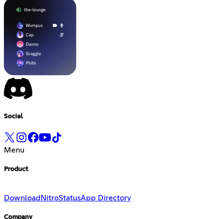
Social
Menu
Product
Download
Nitro
Status
App Directory
Company