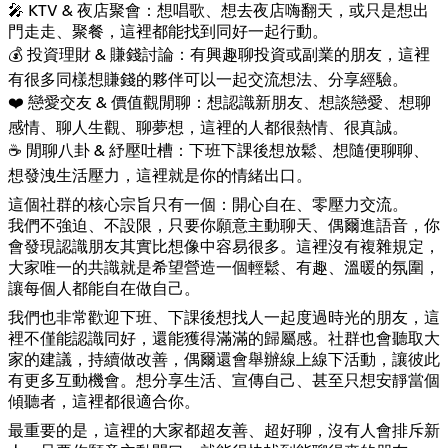
🎤 KTV & 夜店聚會：想唱歌、想去夜店嗨翻天，或只是想出
門走走、聚餐，這裡都能找到同好一起行動。
💰 投資理財 & 賺錢討論：有興趣聊投資或副業的朋友，這裡
有很多同樣想賺錢的夥伴可以一起交流想法、分享經驗。
❤️ 戀愛交友 & 價值觀閒聊：想認識新朋友、想談戀愛、想聊
感情、聊人生觀、聊夢想，這裡的人都很熱情、很真誠。
☕ 閒聊八卦 & 紓壓吐槽：下班下課後想放鬆、想隨便聊聊、
想發洩生活壓力，這裡就是你的情緒出口。
這個社群的核心宗旨只有一個：開心自在、零壓力交流。
我們不強迫、不設限，只要你願意主動聊天、偶爾進語音，你
會發現認識朋友其實比想像中容易很多。這裡沒有複雜規定，
大家唯一的共識就是希望營造一個輕鬆、有趣、溫暖的氛圍，
讓每個人都能自在做自己。
我們也非常歡迎下班、下課後想找人一起度過時光的朋友，這
裡不僅能認識同好，還能獲得滿滿的歸屬感。社群也會聽取大
家的建議，持續做改善，偶爾還會舉辦線上線下活動，讓彼此
有更多互動機會。想分享生活、宣傳自己、甚至只想安靜當個
傾聽者，這裡都很適合你。
最重要的是，這裡的大家都超友善、超好聊，沒有人會排斥新