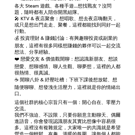
各大 Steam 遊戲、各種手遊…想找戰友？沒問
題，隨時都有人陪你開黑組隊。
🎤 KTV & 夜店聚會：想唱歌、想去夜店嗨翻天，
或只是想出門走走、聚餐，這裡都能找到同好一起
行動。
💰 投資理財 & 賺錢討論：有興趣聊投資或副業的
朋友，這裡有很多同樣想賺錢的夥伴可以一起交流
想法、分享經驗。
❤️ 戀愛交友 & 價值觀閒聊：想認識新朋友、想談
戀愛、想聊感情、聊人生觀、聊夢想，這裡的人都
很熱情、很真誠。
☕ 閒聊八卦 & 紓壓吐槽：下班下課後想放鬆、想
隨便聊聊、想發洩生活壓力，這裡就是你的情緒出
口。
這個社群的核心宗旨只有一個：開心自在、零壓力
交流。
我們不強迫、不設限，只要你願意主動聊天、偶爾
進語音，你會發現認識朋友其實比想像中容易很
多。這裡沒有複雜規定，大家唯一的共識就是希望
營造一個輕鬆、有趣、溫暖的氛圍，讓每個人都能