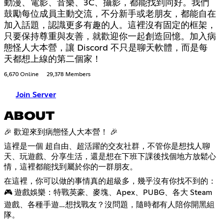
動漫、電影、音樂、3C、攝影，都能找到同好。我們
鼓勵每位成員主動交流，不分新手或老朋友，都能自在
加入話題，認識更多有趣的人。這裡沒有固定的框架，
只要保持尊重與友善，就歡迎你一起創造回憶。加入病
態怪人大本營，讓 Discord 不只是聊天軟體，而是每
天都想上線的第二個家！
6,670 Online
29,378 Members
Join Server
ABOUT
🎉 歡迎來到病態怪人大本營！ 🎉
這裡是一個 超自由、超活躍的交友社群，不管你是想找人聊
天、玩遊戲、分享生活，還是想在下班下課後找個地方放鬆心
情，這裡都能找到屬於你的一群朋友。
在這裡，你可以做的事情真的超級多，幾乎沒有你找不到的：
🎮 遊戲娛樂：特戰英豪、麥塊、Apex、PUBG、各大 Steam
遊戲、各種手遊…想找戰友？沒問題，隨時都有人陪你開黑組
隊。