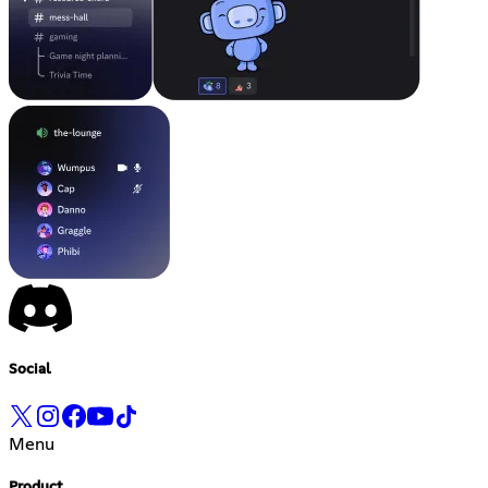
Social
Menu
Product