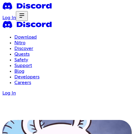
Log In
Download
Nitro
Discover
Quests
Safety
Support
Blog
Developers
Careers
Log In