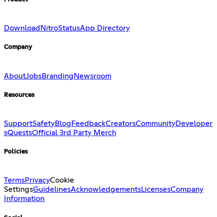
Download
Nitro
Status
App Directory
Company
About
Jobs
Branding
Newsroom
Resources
Support
Safety
Blog
Feedback
Creators
Community
Developer
s
Quests
Official 3rd Party Merch
Policies
Terms
Privacy
Cookie
Settings
Guidelines
Acknowledgements
Licenses
Company
Information