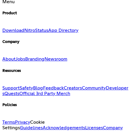
Menu
Product
Download
Nitro
Status
App Directory
Company
About
Jobs
Branding
Newsroom
Resources
Support
Safety
Blog
Feedback
Creators
Community
Developer
s
Quests
Official 3rd Party Merch
Policies
Terms
Privacy
Cookie
Settings
Guidelines
Acknowledgements
Licenses
Company