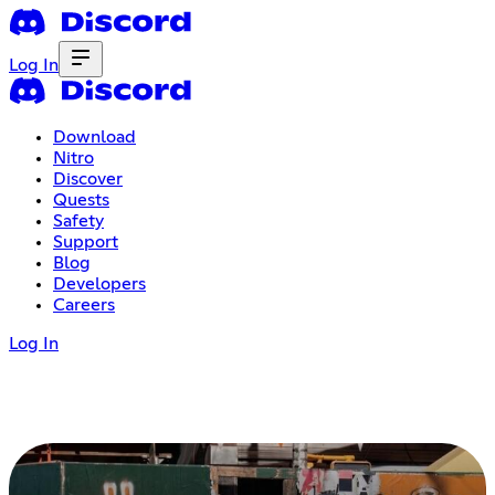
Log In
Download
Nitro
Discover
Quests
Safety
Support
Blog
Developers
Careers
Log In