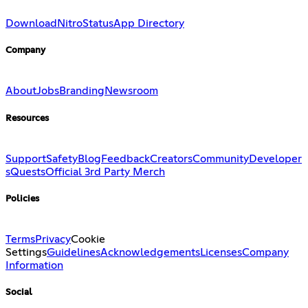
Download
Nitro
Status
App Directory
Company
About
Jobs
Branding
Newsroom
Resources
Support
Safety
Blog
Feedback
Creators
Community
Developer
s
Quests
Official 3rd Party Merch
Policies
Terms
Privacy
Cookie
Settings
Guidelines
Acknowledgements
Licenses
Company
Information
Social