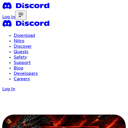
Log In
Download
Nitro
Discover
Quests
Safety
Support
Blog
Developers
Careers
Log In