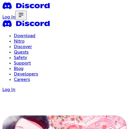
Log In
Download
Nitro
Discover
Quests
Safety
Support
Blog
Developers
Careers
Log In