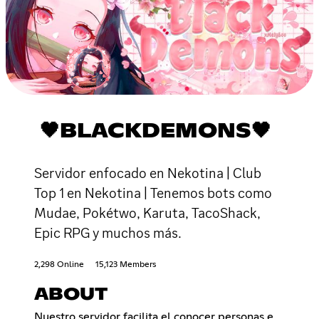
🖤BLACKDEMONS🖤
Servidor enfocado en Nekotina | Club
Top 1 en Nekotina | Tenemos bots como
Mudae, Pokétwo, Karuta, TacoShack,
Epic RPG y muchos más.
2,298 Online
15,123 Members
ABOUT
Nuestro servidor facilita el conocer personas e