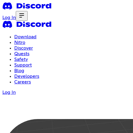
Log In
Download
Nitro
Discover
Quests
Safety
Support
Blog
Developers
Careers
Log In