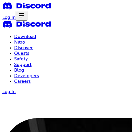
Log In
Download
Nitro
Discover
Quests
Safety
Support
Blog
Developers
Careers
Log In