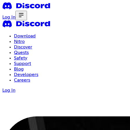
Log In
Download
Nitro
Discover
Quests
Safety
Support
Blog
Developers
Careers
Log In