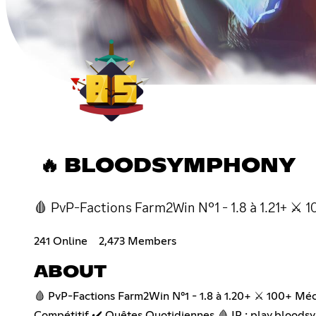
🔥 BLOODSYMPHONY
🩸 PvP-Factions Farm2Win N°1 - 1.8 à 1.21+ ⚔ 
241 Online
2,473 Members
ABOUT
🩸 PvP-Factions Farm2Win N°1 - 1.8 à 1.20+ ⚔️ 100+ Mé
Compétitif ✔️ Quêtes Quotidiennes 🩸 IP : play.bloods