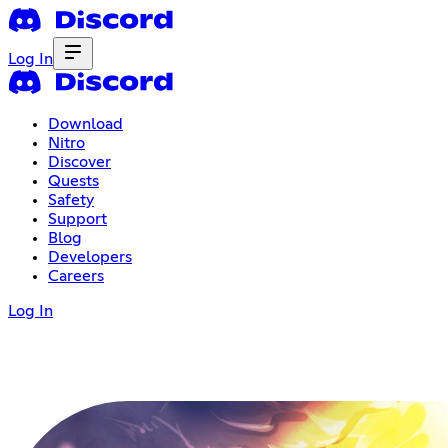
Log In
Download
Nitro
Discover
Quests
Safety
Support
Blog
Developers
Careers
Log In