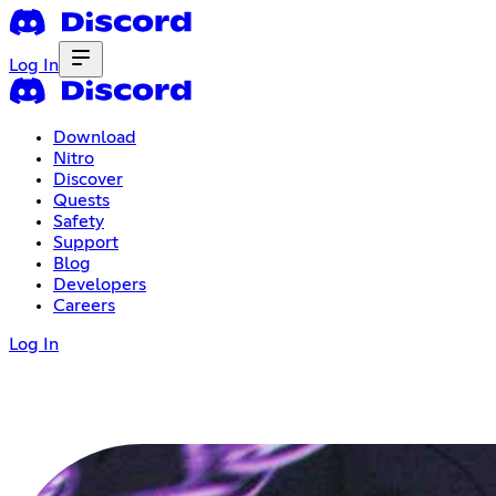
Log In
Download
Nitro
Discover
Quests
Safety
Support
Blog
Developers
Careers
Log In