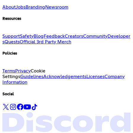
About
Jobs
Branding
Newsroom
Resources
Support
Safety
Blog
Feedback
Creators
Community
Developer
s
Quests
Official 3rd Party Merch
Policies
Terms
Privacy
Cookie
Settings
Guidelines
Acknowledgements
Licenses
Company
Information
Social