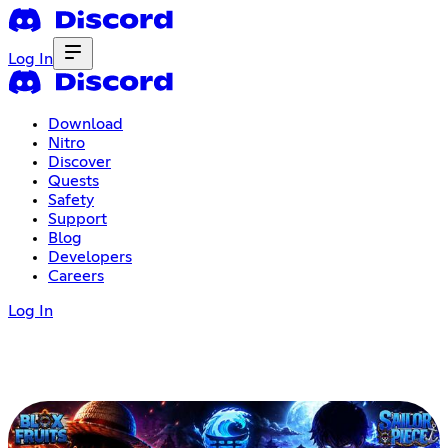
Log In
Download
Nitro
Discover
Quests
Safety
Support
Blog
Developers
Careers
Log In