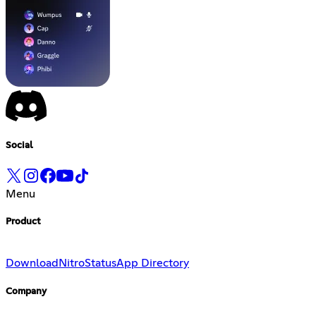
Social
Menu
Product
Download
Nitro
Status
App Directory
Company