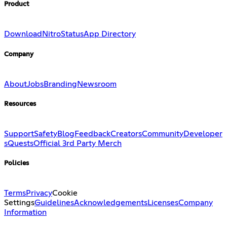
Product
Download
Nitro
Status
App Directory
Company
About
Jobs
Branding
Newsroom
Resources
Support
Safety
Blog
Feedback
Creators
Community
Developer
s
Quests
Official 3rd Party Merch
Policies
Terms
Privacy
Cookie
Settings
Guidelines
Acknowledgements
Licenses
Company
Information