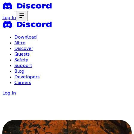
Log In
Download
Nitro
Discover
Quests
Safety
Support
Blog
Developers
Careers
Log In