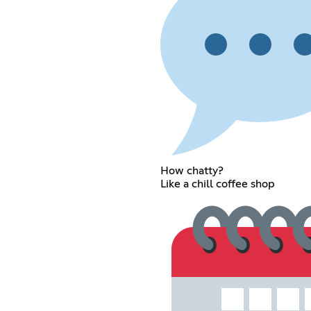
How chatty?
Like a chill coffee shop