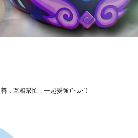
，互相幫忙，一起變強 (´･ω･`)