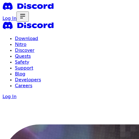
Log In
Download
Nitro
Discover
Quests
Safety
Support
Blog
Developers
Careers
Log In