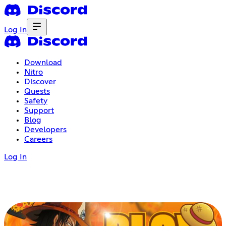
Log In
Download
Nitro
Discover
Quests
Safety
Support
Blog
Developers
Careers
Log In