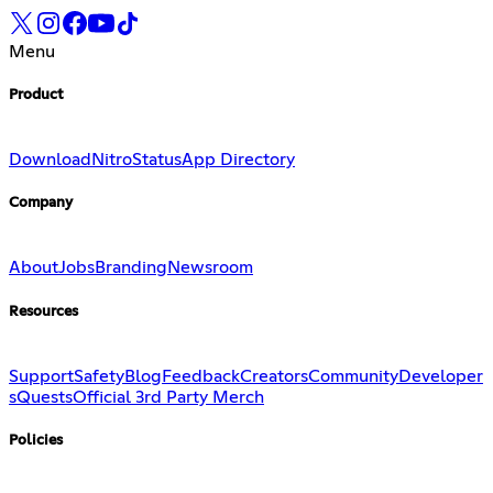
Menu
Product
Download
Nitro
Status
App Directory
Company
About
Jobs
Branding
Newsroom
Resources
Support
Safety
Blog
Feedback
Creators
Community
Developer
s
Quests
Official 3rd Party Merch
Policies