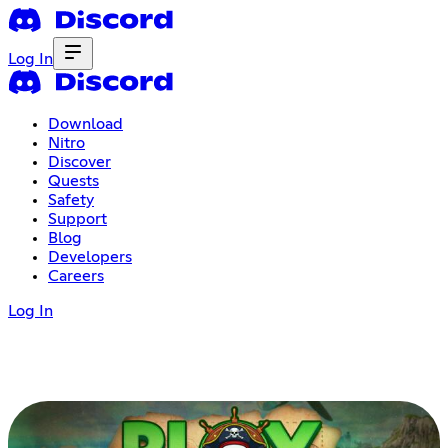
Log In
Download
Nitro
Discover
Quests
Safety
Support
Blog
Developers
Careers
Log In