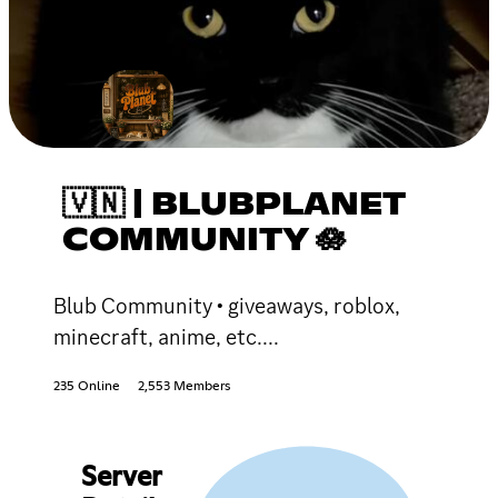
🇻🇳 | BLUBPLANET
COMMUNITY 🪷
Blub Community • giveaways, roblox,
minecraft, anime, etc....
235 Online
2,553 Members
Server