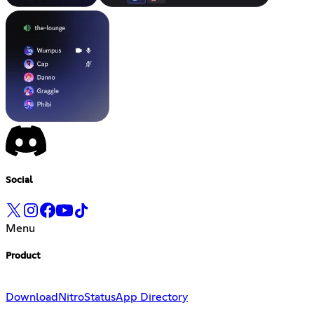
Social
Menu
Product
Download
Nitro
Status
App Directory