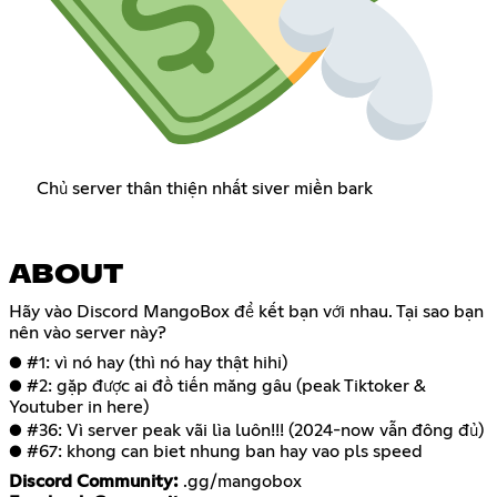
Chủ server thân thiện nhất siver miền bark
ABOUT
Hãy vào Discord MangoBox để kết bạn với nhau. Tại sao bạn
nên vào server này?
● #1: vì nó hay (thì nó hay thật hihi)
● #2: gặp được ai đồ tiến măng gâu (peak Tiktoker &
Youtuber in here)
● #36: Vì server peak vãi lìa luôn!!! (2024-now vẫn đông đủ)
● #67: khong can biet nhung ban hay vao pls speed
Discord Community: