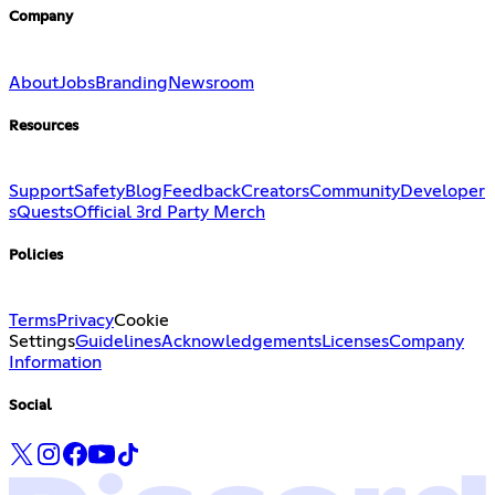
Company
About
Jobs
Branding
Newsroom
Resources
Support
Safety
Blog
Feedback
Creators
Community
Developer
s
Quests
Official 3rd Party Merch
Policies
Terms
Privacy
Cookie
Settings
Guidelines
Acknowledgements
Licenses
Company
Information
Social