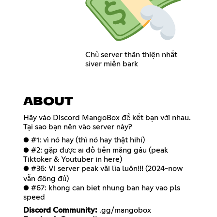
Chủ server thân thiện nhất
siver miền bark
ABOUT
Hãy vào Discord MangoBox để kết bạn với nhau.
Tại sao bạn nên vào server này?
● #1: vì nó hay (thì nó hay thật hihi)
● #2: gặp được ai đồ tiến măng gâu (peak
Tiktoker & Youtuber in here)
● #36: Vì server peak vãi lìa luôn!!! (2024-now
vẫn đông đủ)
● #67: khong can biet nhung ban hay vao pls
speed
Discord Community: