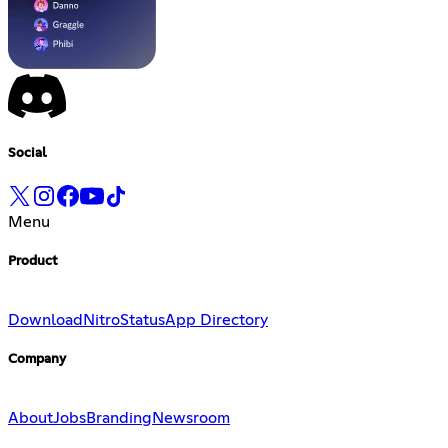
Social
Menu
Product
Download
Nitro
Status
App Directory
Company
About
Jobs
Branding
Newsroom