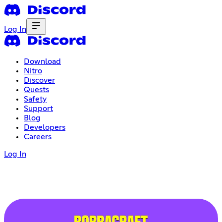
Log In
Download
Nitro
Discover
Quests
Safety
Support
Blog
Developers
Careers
Log In