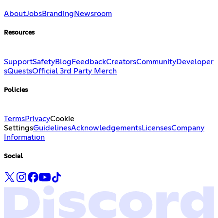
About
Jobs
Branding
Newsroom
Resources
Support
Safety
Blog
Feedback
Creators
Community
Developer
s
Quests
Official 3rd Party Merch
Policies
Terms
Privacy
Cookie
Settings
Guidelines
Acknowledgements
Licenses
Company
Information
Social