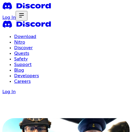
Log In
Download
Nitro
Discover
Quests
Safety
Support
Blog
Developers
Careers
Log In