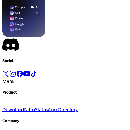
Social
Menu
Product
Download
Nitro
Status
App Directory
Company