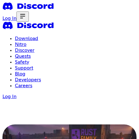
Log In
Download
Nitro
Discover
Quests
Safety
Support
Blog
Developers
Careers
Log In