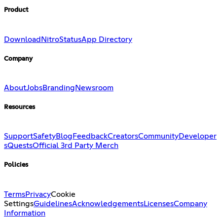
Product
Download
Nitro
Status
App Directory
Company
About
Jobs
Branding
Newsroom
Resources
Support
Safety
Blog
Feedback
Creators
Community
Developer
s
Quests
Official 3rd Party Merch
Policies
Terms
Privacy
Cookie
Settings
Guidelines
Acknowledgements
Licenses
Company
Information