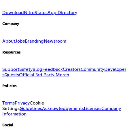
Download
Nitro
Status
App Directory
Company
About
Jobs
Branding
Newsroom
Resources
Support
Safety
Blog
Feedback
Creators
Community
Developer
s
Quests
Official 3rd Party Merch
Policies
Terms
Privacy
Cookie
Settings
Guidelines
Acknowledgements
Licenses
Company
Information
Social