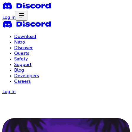
Log In
Download
Nitro
Discover
Quests
Safety
Support
Blog
Developers
Careers
Log In