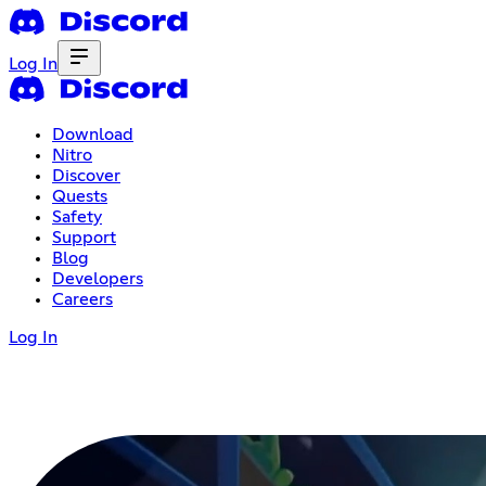
Log In
Download
Nitro
Discover
Quests
Safety
Support
Blog
Developers
Careers
Log In