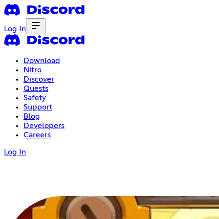
Log In
Download
Nitro
Discover
Quests
Safety
Support
Blog
Developers
Careers
Log In