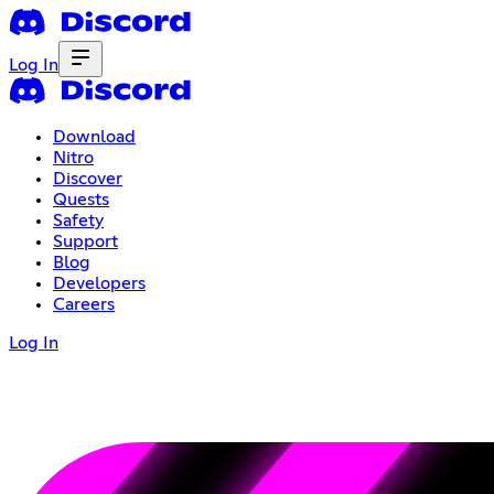
Log In
Download
Nitro
Discover
Quests
Safety
Support
Blog
Developers
Careers
Log In