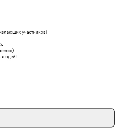
 желающих участников!
о.
шения)
х людей!