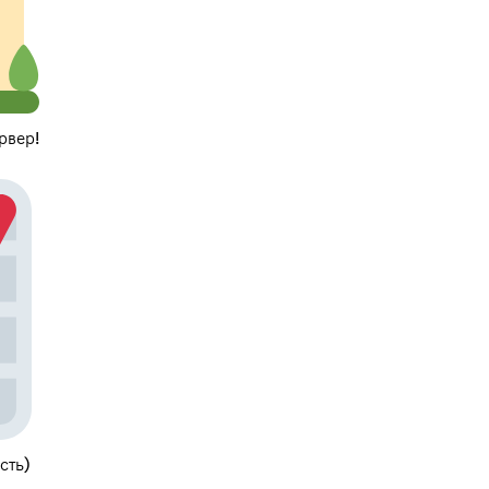
рвер!
сть)