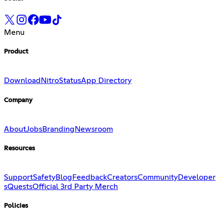
Menu
Product
Download
Nitro
Status
App Directory
Company
About
Jobs
Branding
Newsroom
Resources
Support
Safety
Blog
Feedback
Creators
Community
Developer
s
Quests
Official 3rd Party Merch
Policies