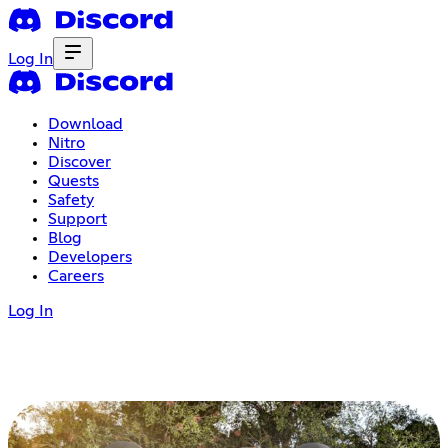
Log In
Download
Nitro
Discover
Quests
Safety
Support
Blog
Developers
Careers
Log In