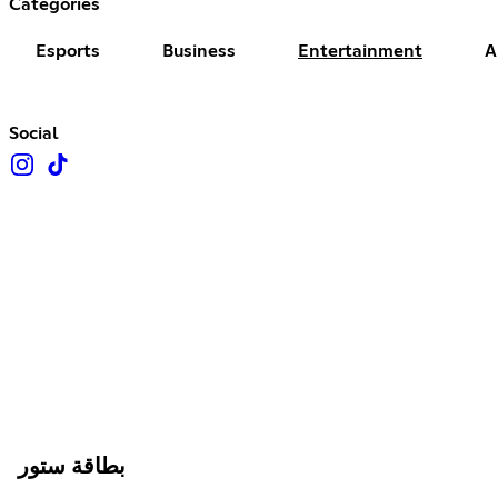
Categories
Esports
Business
Entertainment
A
Social
بطاقة ستور