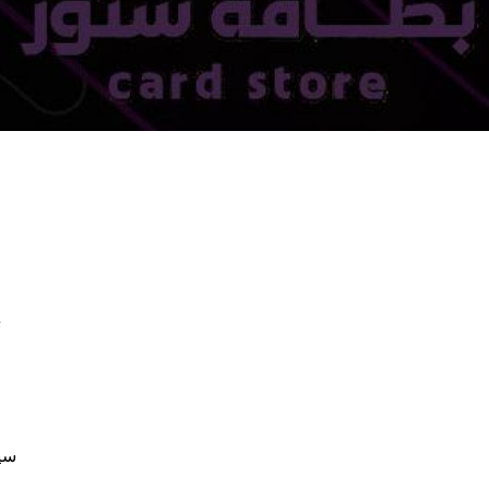
e
سير