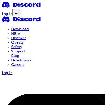
Log In
Download
Nitro
Discover
Quests
Safety
Support
Blog
Developers
Careers
Log In