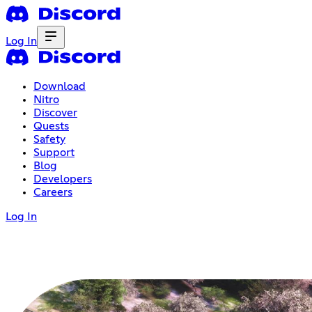
Log In
Download
Nitro
Discover
Quests
Safety
Support
Blog
Developers
Careers
Log In