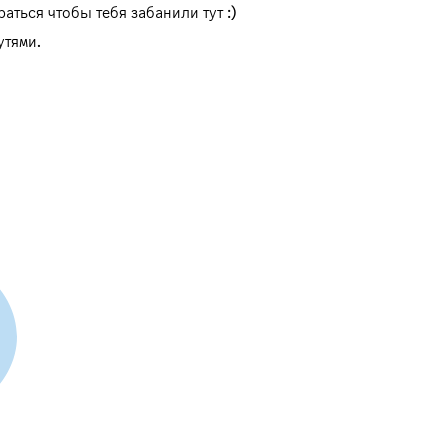
аться чтобы тебя забанили тут :)
утями.