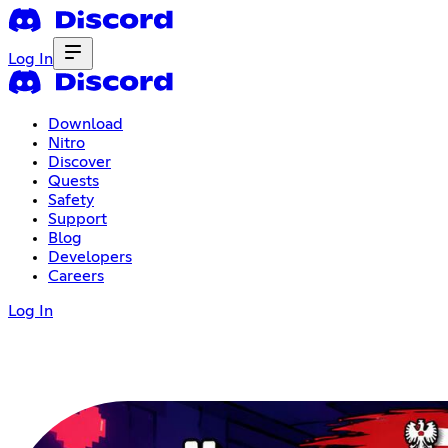
Log In
Download
Nitro
Discover
Quests
Safety
Support
Blog
Developers
Careers
Log In