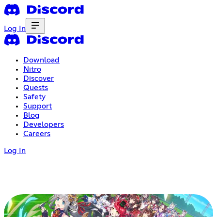
Log In
Download
Nitro
Discover
Quests
Safety
Support
Blog
Developers
Careers
Log In