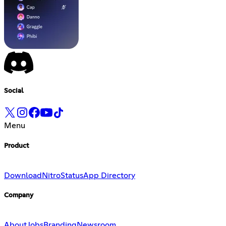
Social
Menu
Product
Download
Nitro
Status
App Directory
Company
About
Jobs
Branding
Newsroom