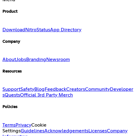
Product
Download
Nitro
Status
App Directory
Company
About
Jobs
Branding
Newsroom
Resources
Support
Safety
Blog
Feedback
Creators
Community
Developer
s
Quests
Official 3rd Party Merch
Policies
Terms
Privacy
Cookie
Settings
Guidelines
Acknowledgements
Licenses
Company