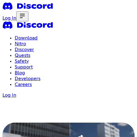
Log In
Download
Nitro
Discover
Quests
Safety
Support
Blog
Developers
Careers
Log In