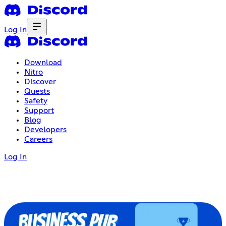
Log In
Download
Nitro
Discover
Quests
Safety
Support
Blog
Developers
Careers
Log In